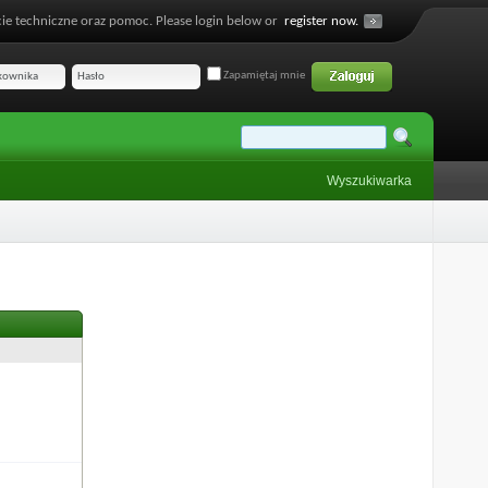
ie techniczne oraz pomoc. Please login below or
register now.
Zapamiętaj mnie
Wyszukiwarka