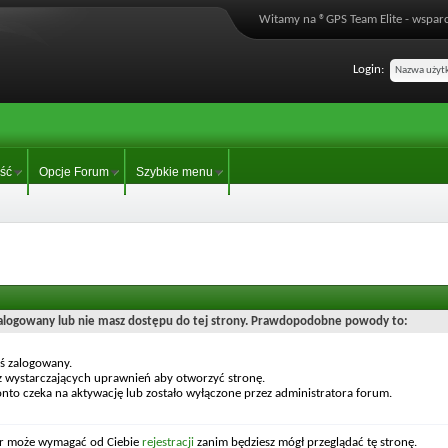
Witamy na ®GPS Team Elite - wsparc
Login:
ść
Opcje Forum
Szybkie menu
zalogowany lub nie masz dostępu do tej strony. Prawdopodobne powody to:
eś zalogowany.
z wystarczających uprawnień aby otworzyć stronę.
nto czeka na aktywację lub zostało wyłączone przez administratora forum.
or może wymagać od Ciebie
rejestracji
zanim będziesz mógł przeglądać tę stronę.