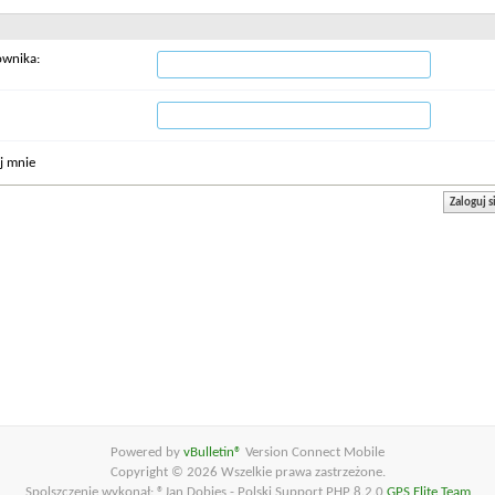
ownika:
j mnie
Powered by
vBulletin®
Version Connect Mobile
Copyright © 2026 Wszelkie prawa zastrzeżone.
Spolszczenie wykonał: ®Jan Dobies - Polski Support PHP 8.2.0
GPS Elite Team