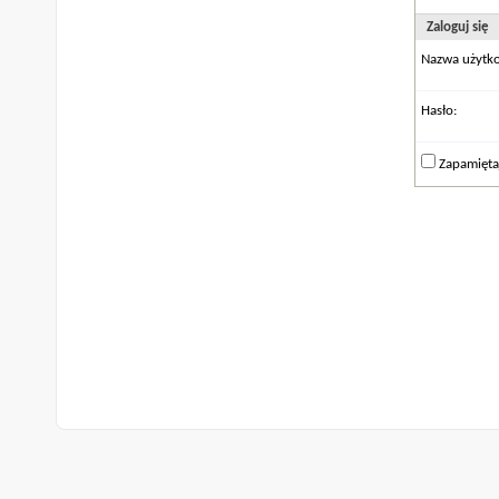
Zaloguj się
Nazwa użytk
Hasło:
Zapamięta
Archiwum
Warunki korzystania z serwisu
Na górę