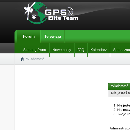
Forum
Telewizja
Strona główna
Nowe posty
FAQ
Kalendarz
Społeczno
Wiadomość
Wiadomość
Nie jesteś 
Nie jest
Nie mas
Twoje ko
Administrat