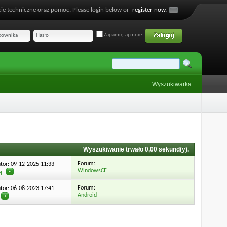
ie techniczne oraz pomoc. Please login below or
register now.
Zapamiętaj mnie
Wyszukiwarka
Wyszukiwanie trwało
0,00
sekund(y).
Forum:
utor: 09-12-2025
11:33
WindowsCE
PL
Forum:
utor: 06-08-2023
17:41
Android