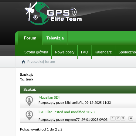
Forum
Telewizja
Strona główna
Nowe posty
FAQ
Kalendarz
Społeczno
Przeszukaj forum
Szukaj:
Tag:
truck
Szukaj
:
Magellan SE4
Rozpoczęty przez
MichaelloPL
, 09-12-2025 11:33
iGO Elite Tested and modified 2023
1
2
3
...
4
Rozpoczęty przez
mgmm77
, 29-01-2023 09:03
Pokaż wyniki od 1 do 2 z 2