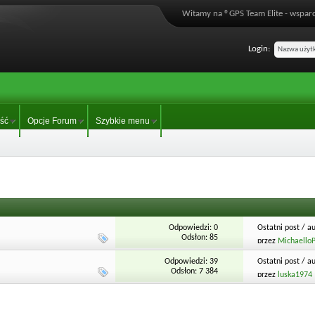
Witamy na ®GPS Team Elite - wsparc
Login:
ść
Opcje Forum
Szybkie menu
Odpowiedzi: 0
Ostatni post / a
Odsłon: 85
przez
Michaello
Odpowiedzi: 39
Ostatni post / a
Odsłon: 7 384
przez
luska1974