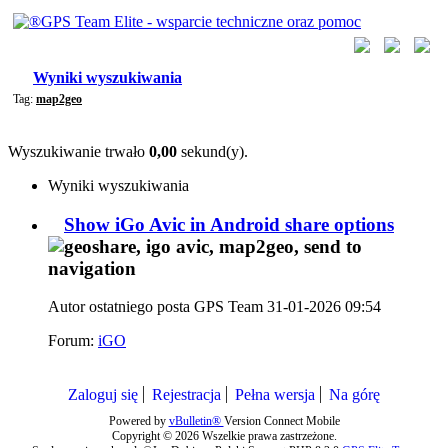
Wyniki wyszukiwania
Tag:
map2geo
Wyszukiwanie trwało
0,00
sekund(y).
Wyniki wyszukiwania
Show iGo Avic in Android share options
Autor ostatniego posta GPS Team 31-01-2026
09:54
Forum:
iGO
Zaloguj się
Rejestracja
Pełna wersja
Na górę
Powered by
vBulletin®
Version Connect Mobile
Copyright © 2026 Wszelkie prawa zastrzeżone.