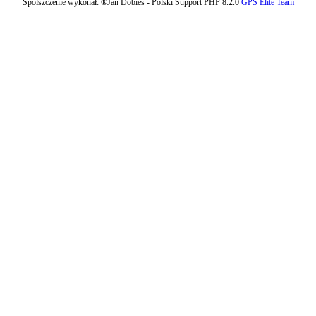
Spolszczenie wykonał: ®Jan Dobies - Polski Support PHP 8.2.0
GPS Elite Team